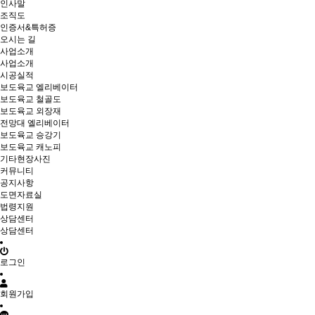
인사말
조직도
인증서&특허증
오시는 길
사업소개
사업소개
시공실적
보도육교 엘리베이터
보도육교 철골도
보도육교 외장재
전망대 엘리베이터
보도육교 승강기
보도육교 캐노피
기타현장사진
커뮤니티
공지사항
도면자료실
법령지원
상담센터
상담센터
로그인
회원가입