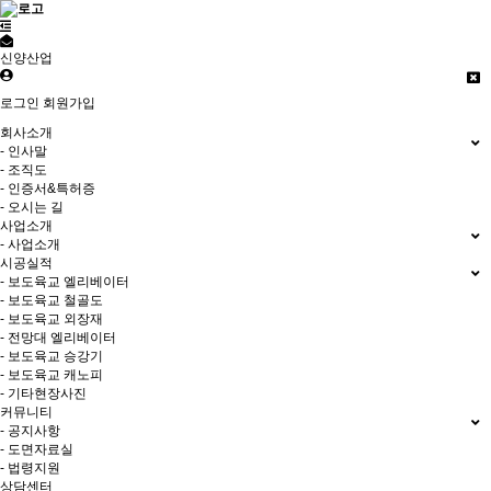
신양산업
로그인
회원가입
회사소개
- 인사말
- 조직도
- 인증서&특허증
- 오시는 길
사업소개
- 사업소개
시공실적
- 보도육교 엘리베이터
- 보도육교 철골도
- 보도육교 외장재
- 전망대 엘리베이터
- 보도육교 승강기
- 보도육교 캐노피
- 기타현장사진
커뮤니티
- 공지사항
- 도면자료실
- 법령지원
상담센터