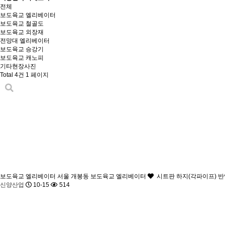
전체
보도육교 엘리베이터
보도육교 철골도
보도육교 외장재
전망대 엘리베이터
보도육교 승강기
보도육교 캐노피
기타현장사진
Total 4건
1 페이지
보도육교 엘리베이터
서울 개봉동 보도육교 엘리베이터
시트판 하지(각파이프) 반입
신양산업
10-15
514