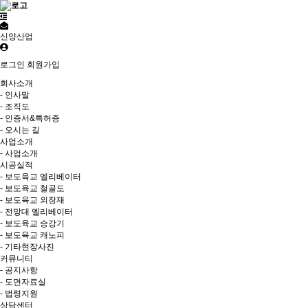
신양산업
로그인
회원가입
회사소개
- 인사말
- 조직도
- 인증서&특허증
- 오시는 길
사업소개
- 사업소개
시공실적
- 보도육교 엘리베이터
- 보도육교 철골도
- 보도육교 외장재
- 전망대 엘리베이터
- 보도육교 승강기
- 보도육교 캐노피
- 기타현장사진
커뮤니티
- 공지사항
- 도면자료실
- 법령지원
상담센터