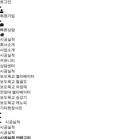
로그인
회원가입
빠른상담
시공실적
회사소개
사업소개
시공실적
커뮤니티
상담센터
시공실적
보도육교 엘리베이터
보도육교 철골도
보도육교 외장재
전망대 엘리베이터
보도육교 승강기
보도육교 캐노피
기타현장사진
시공실적
시공실적
시공실적
시공실적 카테고리