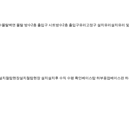
 방수몰탈벽면 몰탈 방수2층 출입구 시트방수2층 출입구유리고정구 설치유리설치유리 및 
설치철탑현장설치철탑현장 설치설치후 수직 수평 확인베이스탑 하부용접베이스판 하부