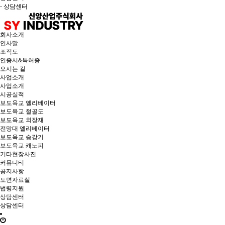
- 상담센터
회사소개
인사말
조직도
인증서&특허증
오시는 길
사업소개
사업소개
시공실적
보도육교 엘리베이터
보도육교 철골도
보도육교 외장재
전망대 엘리베이터
보도육교 승강기
보도육교 캐노피
기타현장사진
커뮤니티
공지사항
도면자료실
법령지원
상담센터
상담센터