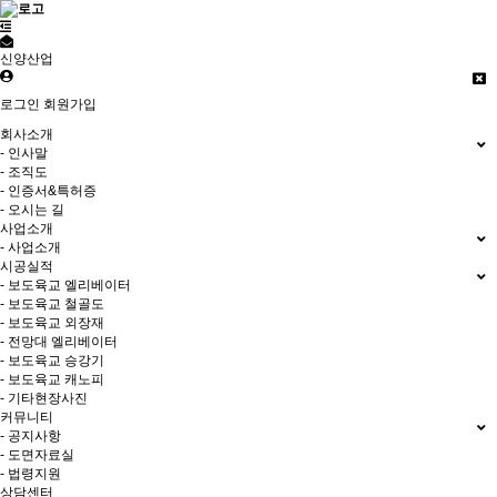
신양산업
로그인
회원가입
회사소개
- 인사말
- 조직도
- 인증서&특허증
- 오시는 길
사업소개
- 사업소개
시공실적
- 보도육교 엘리베이터
- 보도육교 철골도
- 보도육교 외장재
- 전망대 엘리베이터
- 보도육교 승강기
- 보도육교 캐노피
- 기타현장사진
커뮤니티
- 공지사항
- 도면자료실
- 법령지원
상담센터