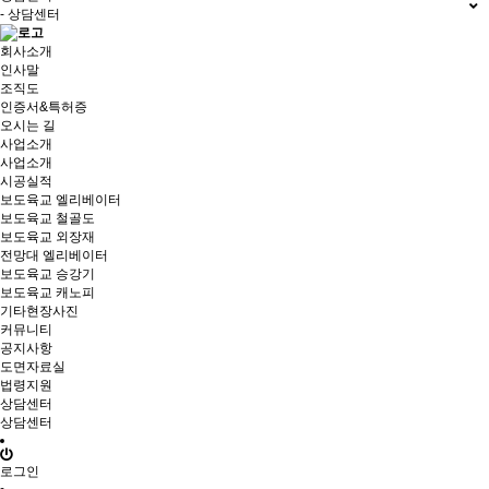
- 상담센터
회사소개
인사말
조직도
인증서&특허증
오시는 길
사업소개
사업소개
시공실적
보도육교 엘리베이터
보도육교 철골도
보도육교 외장재
전망대 엘리베이터
보도육교 승강기
보도육교 캐노피
기타현장사진
커뮤니티
공지사항
도면자료실
법령지원
상담센터
상담센터
로그인