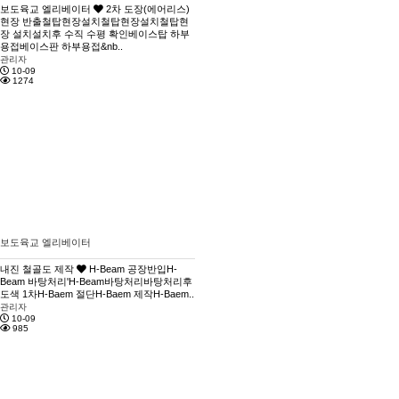
보도육교 엘리베이터
2차 도장(에어리스)
현장 반출철탑현장설치철탑현장설치철탑현
장 설치설치후 수직 수평 확인베이스탑 하부
용접베이스판 하부용접&nb..
관리자
10-09
1274
보도육교 엘리베이터
내진 철골도 제작
H-Beam 공장반입H-
Beam 바탕처리'H-Beam바탕처리바탕처리후
도색 1차H-Baem 절단H-Baem 제작H-Baem..
관리자
10-09
985