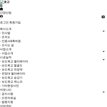
신양산업
로그인
회원가입
회사소개
- 인사말
- 조직도
- 인증서&특허증
- 오시는 길
사업소개
- 사업소개
시공실적
- 보도육교 엘리베이터
- 보도육교 철골도
- 보도육교 외장재
- 전망대 엘리베이터
- 보도육교 승강기
- 보도육교 캐노피
- 기타현장사진
커뮤니티
- 공지사항
- 도면자료실
- 법령지원
상담센터