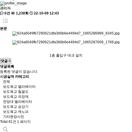
관리자
0건
1,238회
22-10-09 12:43
본문
1층 출입구 데크 설치
댓글
0
댓글목록
등록된 댓글이 없습니다.
시공실적 카테고리
전체
보도육교 엘리베이터
보도육교 철골도
보도육교 외장재
전망대 엘리베이터
보도육교 승강기
보도육교 캐노피
기타현장사진
Total 81건
1 페이지