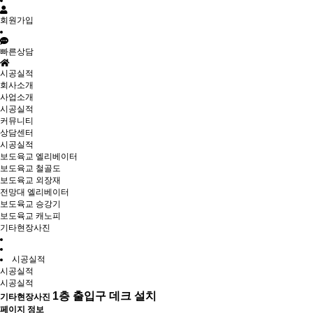
회원가입
빠른상담
시공실적
회사소개
사업소개
시공실적
커뮤니티
상담센터
시공실적
보도육교 엘리베이터
보도육교 철골도
보도육교 외장재
전망대 엘리베이터
보도육교 승강기
보도육교 캐노피
기타현장사진
시공실적
시공실적
시공실적
1층 출입구 데크 설치
기타현장사진
페이지 정보