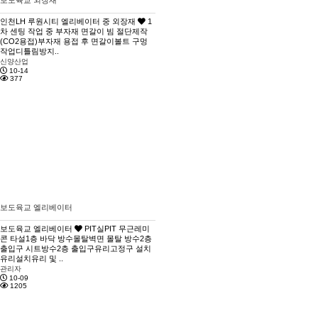
보도육교 외장재
인천LH 루원시티 엘리베이터 중 외장재
1
차 센팅 작업 중 부자재 면갈이 빔 절단제작
(CO2용접)부자재 용접 후 면갈이볼트 구멍
작업디틀림방지..
신양산업
10-14
377
보도육교 엘리베이터
보도육교 엘리베이터
PIT실PIT 무근레미
콘 타설1층 바닥 방수몰탈벽면 몰탈 방수2층
출입구 시트방수2층 출입구유리고정구 설치
유리설치유리 및 ..
관리자
10-09
1205