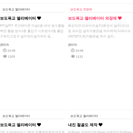
보도육교 엘리베이터
보도육교 외장재
보도육교 엘리베이터
보도육교 엘리베이터 외장재
PIT실PIT 무근레미콘 타설1층 바닥 방수몰탈
화강석건식(파이프설치)화강석 설치(건식)
벽면 몰탈 방수2층 출입구 시트방수2층 출입
및 유리집 설치지붕판넬 하지제작(각파이프
구유리고정구 설치유리설치유리 및 ..
100*50*3.2t)지붕판넬 하지 설치..
관리자
관리자
10-09
10-09
1205
1131
보도육교 엘리베이터
보도육교 엘리베이터
보도육교 엘리베이터
내진 철골도 제작
2차 도장(에어리스)현장 반출철탑현장설치철
H-Beam 공장반입H-Beam 바탕처리'H-Beam