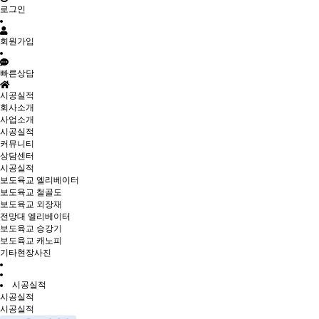
로그인
회원가입
빠른상담
시공실적
회사소개
사업소개
시공실적
커뮤니티
상담센터
시공실적
보도육교 엘리베이터
보도육교 철골도
보도육교 외장재
전망대 엘리베이터
보도육교 승강기
보도육교 캐노피
기타현장사진
시공실적
시공실적
시공실적