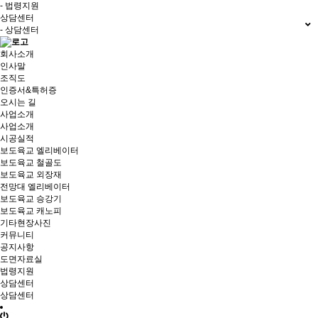
- 법령지원
상담센터
- 상담센터
회사소개
인사말
조직도
인증서&특허증
오시는 길
사업소개
사업소개
시공실적
보도육교 엘리베이터
보도육교 철골도
보도육교 외장재
전망대 엘리베이터
보도육교 승강기
보도육교 캐노피
기타현장사진
커뮤니티
공지사항
도면자료실
법령지원
상담센터
상담센터