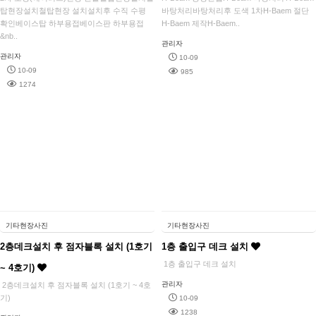
탑현장설치철탑현장 설치설치후 수직 수평
바탕처리바탕처리후 도색 1차H-Baem 절단
확인베이스탑 하부용접베이스판 하부용접
H-Baem 제작H-Baem..
&nb..
관리자
관리자
10-09
10-09
985
1274
기타현장사진
기타현장사진
2층데크설치 후 점자블록 설치 (1호기
1층 출입구 데크 설치
1층 출입구 데크 설치
~ 4호기)
관리자
2층데크설치 후 점자블록 설치 (1호기 ~ 4호
기)
10-09
1238