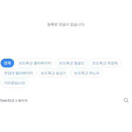
등록된 댓글이 없습니다.
전체
보도육교 엘리베이터
보도육교 철골도
보도육교 외장재
전망대 엘리베이터
보도육교 승강기
보도육교 캐노피
기타현장사진
Total 81건
1 페이지