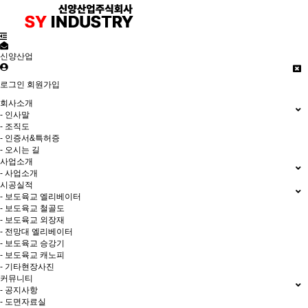
신양산업
로그인
회원가입
회사소개
- 인사말
- 조직도
- 인증서&특허증
- 오시는 길
사업소개
- 사업소개
시공실적
- 보도육교 엘리베이터
- 보도육교 철골도
- 보도육교 외장재
- 전망대 엘리베이터
- 보도육교 승강기
- 보도육교 캐노피
- 기타현장사진
커뮤니티
- 공지사항
- 도면자료실