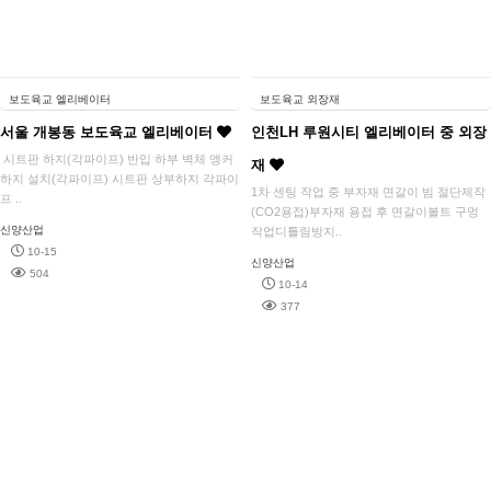
보도육교 엘리베이터
보도육교 외장재
서울 개봉동 보도육교 엘리베이터
인천LH 루원시티 엘리베이터 중 외장
시트판 하지(각파이프) 반입 하부 벽체 앵커
재
하지 설치(각파이프) 시트판 상부하지 각파이
1차 센팅 작업 중 부자재 면갈이 빔 절단제작
프 ..
(CO2용접)부자재 용접 후 면갈이볼트 구멍
신양산업
작업디틀림방지..
10-15
신양산업
504
10-14
377